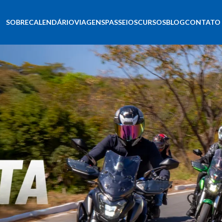
SOBRE
CALENDÁRIO
VIAGENS
PASSEIOS
CURSOS
BLOG
CONTATO