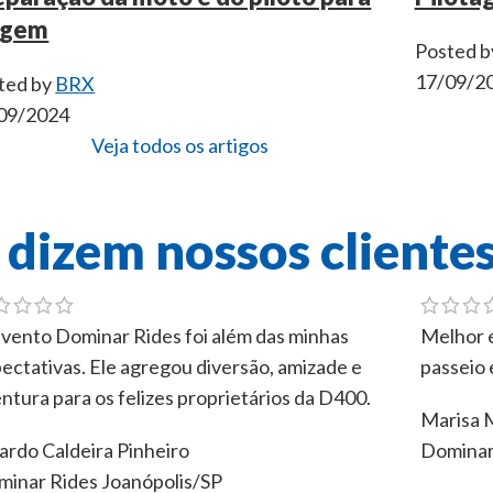
agem
Posted b
17/09/2
ted by
BRX
09/2024
Veja todos os artigos
 dizem nossos cliente
vento Dominar Rides foi além das minhas
Melhor e
ectativas. Ele agregou diversão, amizade e
passeio 
ntura para os felizes proprietários da D400.
Marisa M
ardo Caldeira Pinheiro
Dominar
inar Rides Joanópolis/SP