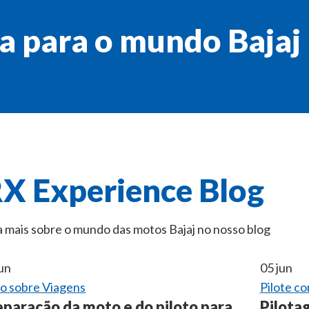
a para o mundo Bajaj
X Experience Blog
mais sobre o mundo das motos Bajaj no nosso blog
jun
05
jun
o sobre Viagens
Pilote c
eparação da moto e do piloto para
Pilota