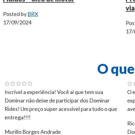
vi
Posted by
BRX
17/09/2024
Pos
17/
O que
Incrível a experiência! Você aí que tem sua
O e
Dominar não deixe de participar dos Dominar
exp
Rides! Um preço super acessível para tudo o que
ave
entrega!!!!
Ric
Murillo Borges Andrade
Dom