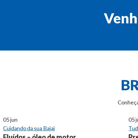
Venh
BR
Conheça 
05
jun
05
Cuidando da sua Bajaj
Tud
Fluídos – óleo de motor
Pr