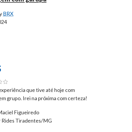
y
BRX
024
s
xperiência que tive até hoje com
Experiência i
em grupo. Irei na próxima com certeza!
tirar fotos d
de Brasília!!!
aciel Figueiredo
 Rides Tiradentes/MG
Romerito Cost
Dominar Ride