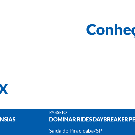
Conheç
VIAGENS
X
PASSEIO
NSIAS
DOMINAR RIDES DAYBREAKER P
Saída de Piracicaba/SP