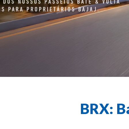
BRX
: B