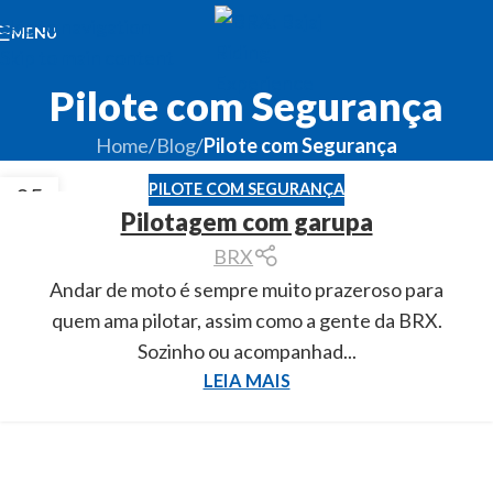
Skip to navigation
MENU
Skip to main content
Pilote com Segurança
Home
/
Blog
/
Pilote com Segurança
PILOTE COM SEGURANÇA
05
Pilotagem com garupa
JUN
BRX
Andar de moto é sempre muito prazeroso para
quem ama pilotar, assim como a gente da BRX.
Sozinho ou acompanhad...
LEIA MAIS