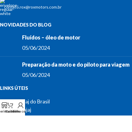
contato.rox@roxmotors.com.br
NOVIDADES DO BLOG
Fluídos – óleo de motor
05/06/2024
Preparação da moto e do piloto para viagem
05/06/2024
LINKS ÚTEIS
Sobre a Bajaj do Brasil
Notícias Bajaj
eriências
Carrinho
Minha conta
Política de Privacidade da ROXMOTORS
© 2024 BRX. Todos direitos reservados.